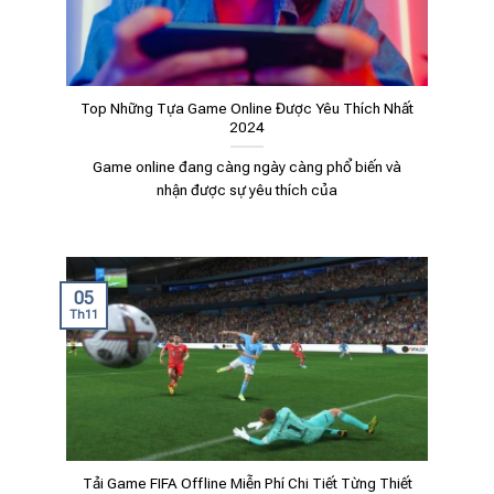
Top Những Tựa Game Online Được Yêu Thích Nhất
2024
Game online đang càng ngày càng phổ biến và
nhận được sự yêu thích của
05
Th11
Tải Game FIFA Offline Miễn Phí Chi Tiết Từng Thiết