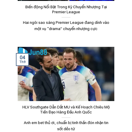
Biến động Nổi Bật Trong Kỳ Chuyển Nhượng Tại
Premier League
Hai ngôi sao sáng Premier League đang dính vào
một vụ “drama” chuyển nhượng cực
04
Th9
HLV Southgate Dẫn Dắt MU và Kế Hoạch Chiêu Mộ
Tiền Đạo Hàng Đầu Anh Quốc
Anh em bet thủ ơi, chuẩn bị tinh thần đón nhận tin
sốt dẻo từ