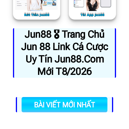
Jun88 🎖️
Trang Chủ
Jun 88 Link Cá Cược
Uy Tín Jun88.Com
Mới T8/2026
BÀI VIẾT MỚI NHẤT